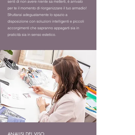
senti di non avere niente sa metterti, è arrivato
per te il momento di riorganizzare il tuo armadio!
Sfruttarai adeguatamente lo spazio a
disposizione con soluzioni intelligenti e piccoli
accorgimenti che sapranno appagarti sia in
praticità sia in senso estetico.
ANALISI DEL VISO