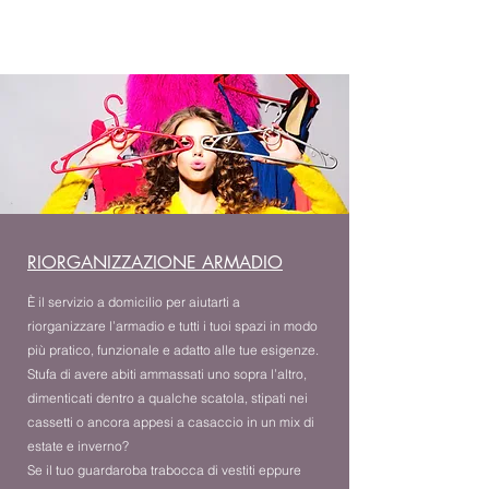
Contattami sotto
in chat per scoprirlo
insieme!
RIORGANIZZAZIONE ARMADIO
È il servizio a domicilio per aiutarti a
riorganizzare l’armadio e tutti i tuoi spazi in modo
più pratico, funzionale e adatto alle tue esigenze.
Stufa di avere abiti ammassati uno sopra l’altro,
dimenticati dentro a qualche scatola, stipati nei
cassetti o ancora appesi a casaccio in un mix di
estate e inverno?
Se il tuo guardaroba trabocca di vestiti eppure