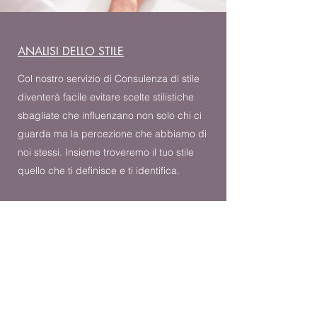
ANALISI DELLO STILE
Col nostro servizio di Consulenza di stile
diventerà facile evitare scelte stilistiche
sbagliate che influenzano non solo chi ci
guarda ma la percezione che abbiamo di
noi stessi. Insieme troveremo il tuo stile
quello che ti definisce e ti identifica.
Uno stile adatto alle esigenze della tua
vita, ai tuoi obiettivi personali e
professionali. Ne beneficerai in termini di
agio, adeguatezza, sicurezza, tempo,
soldi ben spesi e acquisti azzeccati e
consapevoli.