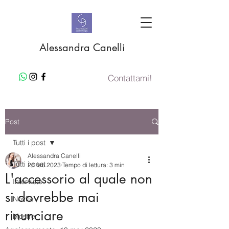
Alessandra Canelli
Contattami!
Post
Tutti i post
Alessandra Canelli
Tutti i post
26 feb 2023
Tempo di lettura: 3 min
L'accessorio al quale non
Interviste
si dovrebbe mai
Novità
rinunciare
Mostre