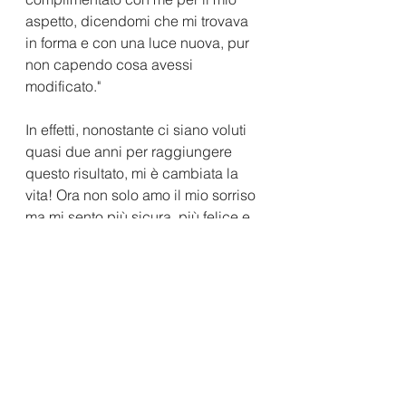
aspetto, dicendomi che mi trovava 
in forma e con una luce nuova, pur 
non capendo cosa avessi 
modificato." 
In effetti, nonostante ci siano voluti 
quasi due anni per raggiungere 
questo risultato, mi è cambiata la 
vita! Ora non solo amo il mio sorriso 
ma mi sento più sicura, più felice e 
più bella. 
Una sensazione meravigliosa 
quella di aver raggiunto un risultato 
che per tanti anni non mi ero 
concessa! - conclude Barbara. 
Il sorriso oltre ad essere una parte 