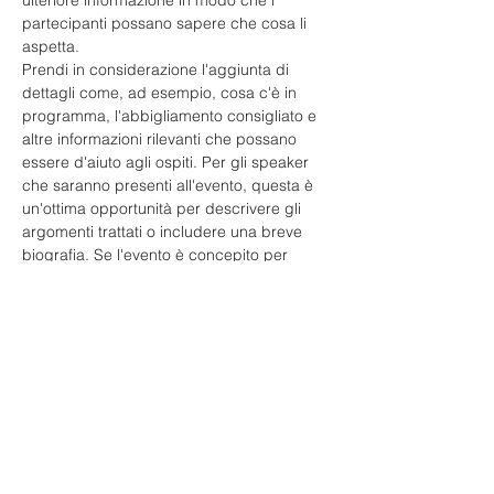
ulteriore informazione in modo che i 
partecipanti possano sapere che cosa li 
aspetta.
Prendi in considerazione l'aggiunta di 
dettagli come, ad esempio, cosa c'è in 
programma, l'abbigliamento consigliato e 
altre informazioni rilevanti che possano 
essere d'aiuto agli ospiti. Per gli speaker 
che saranno presenti all'evento, questa è 
un'ottima opportunità per descrivere gli 
argomenti trattati o includere una breve 
biografia. Se l'evento è concepito per 
un'audience specifica, assicurati di farlo 
noto qui. 
Questa è la tua opportunità per 
emozionare i tuoi potenziali partecipanti, 
perciò non aver paura di mostrare la tua 
personalità e il tuo entusiasmo! Incoraggia 
i visitatori a registrarsi, a fare RSVP, o a 
comprare oggi un biglietto in modo da 
assicurarsi un posto all'evento. 